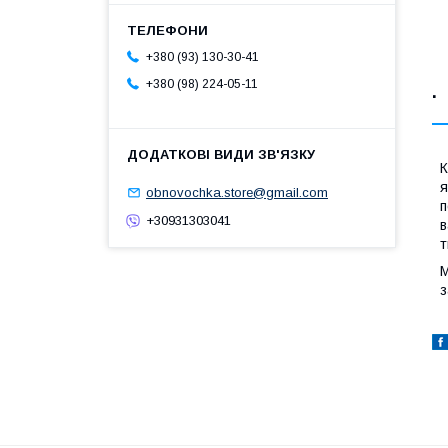
+380 (93) 130-30-41
+380 (98) 224-05-11
.
К
я
obnovochka.store@gmail.com
п
+30931303041
в
т
М
з