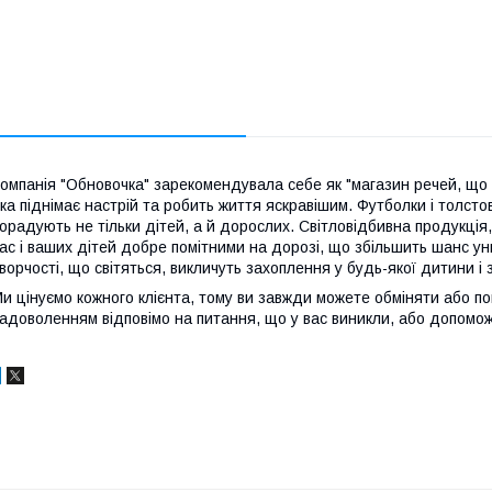
омпанія "Обновочка" зарекомендувала себе як "магазин речей, що 
ка піднімає настрій та робить життя яскравішим. Футболки і толстов
орадують не тільки дітей, а й дорослих. Світловідбивна продукція,
ас і ваших дітей добре помітними на дорозі, що збільшить шанс у
ворчості, що світяться, викличуть захоплення у будь-якої дитини і з
и цінуємо кожного клієнта, тому ви завжди можете обміняти або пов
адоволенням відповімо на питання, що у вас виникли, або допомож