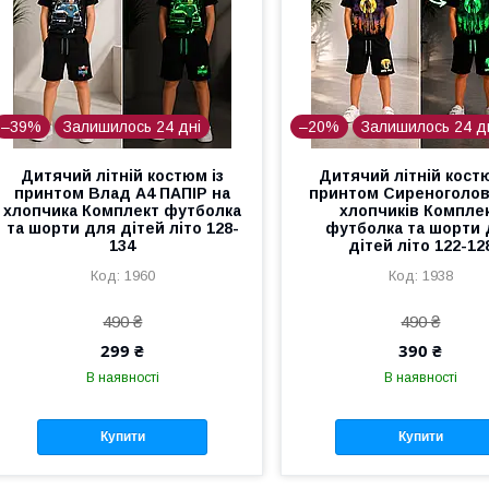
–39%
Залишилось 24 дні
–20%
Залишилось 24 д
Дитячий літній костюм із
Дитячий літній костю
принтом Влад А4 ПАПІР на
принтом Сиреноголов
хлопчика Комплект футболка
хлопчиків Компле
та шорти для дітей літо 128-
футболка та шорти 
134
дітей літо 122-12
1960
1938
490 ₴
490 ₴
299 ₴
390 ₴
В наявності
В наявності
Купити
Купити