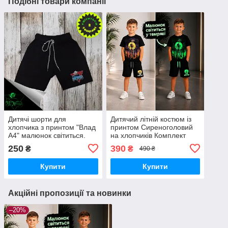
Подібні товари компанії
Дитячі шорти для
Дитячий літній костюм із
хлопчика з принтом "Влад
принтом Сиреноголовий
А4" малюнок світиться.
на хлопчиків Комплект
Чорні шортики для дітей
футболка та шорти для
250
390
₴
₴
490 ₴
5-12 років, зріст 116-122
дітей літо 122-128
Купити
Купити
Акційні пропозиції та новинки
–20%