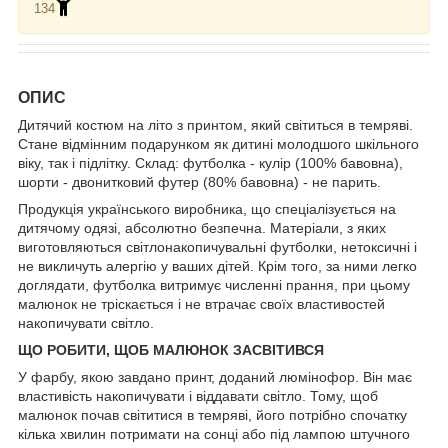
134
ОПИС
Дитячий костюм на літо з принтом, який світиться в темряві.
Стане відмінним подарунком як дитині молодшого шкільного
віку, так і підлітку. Склад: футболка - кулір (100% бавовна),
шорти - двонитковий футер (80% бавовна) - не парить.
Продукція українського виробника, що спеціалізується на
дитячому одязі, абсолютно безпечна. Матеріали, з яких
виготовляються світлонакопичувальні футболки, нетоксичні і
не викличуть алергію у ваших дітей. Крім того, за ними легко
доглядати, футболка витримує численні прання, при цьому
малюнок не тріскається і не втрачає своїх властивостей
накопичувати світло.
ЩО РОБИТИ, ЩОБ МАЛЮНОК
ЗАСВІТИВСЯ
У фарбу, якою завдано принт, доданий люмінофор. Він має
властивість накопичувати і віддавати світло. Тому, щоб
малюнок почав світитися в темряві, його потрібно спочатку
кілька хвилин потримати на сонці або під лампою штучного