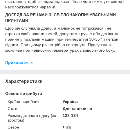
освітлення, щоб він підзарядився. Після чого вимкнути світло і
насолоджуватися чарами!
ДОГЛЯД ЗА РЕЧАМИ ЗІ СВІТЛОНАКОПИЧУВАЛЬНИМИ
ПРИНТАМИ
Щоб річ слугувала довго, а малюнок не потріскався і не
втратив своїх властивостей, допустиме ручне або делікатне
прання у пральній машині при температурі 30-35 ° і легкий
віджим. При цьому річ потрібно вивернути. Прасування
можливе при невисоких температурах з виворітного боку.
Приховати
Характеристики
Основні атрибути
Країна виробник
Україна
Стать
Для хлопчиків
Розмір дитячого одягу (за
128-134
зростом)
Сезон
Літо