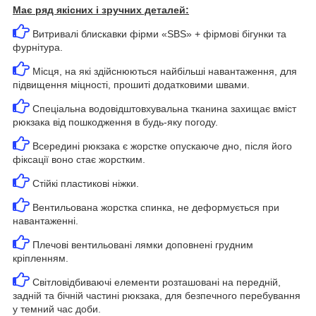
Має ряд якісних і зручних деталей:
Витривалі блискавки фірми «SBS» + фірмові бігунки та
фурнітура.
Місця, на які здійснюються найбільші навантаження, для
підвищення міцності, прошиті додатковими швами.
Спеціальна водовідштовхувальна тканина захищає вміст
рюкзака від пошкодження в будь-яку погоду.
Всередині рюкзака є жорстке опускаюче дно, після його
фіксації воно стає жорстким.
Стійкі пластикові ніжки.
Вентильована жорстка спинка, не деформується при
навантаженні.
Плечові вентильовані лямки доповнені грудним
кріпленням.
Світловідбиваючі елементи розташовані на передній,
задній та бічній частині рюкзака, для безпечного перебування
у темний час доби.