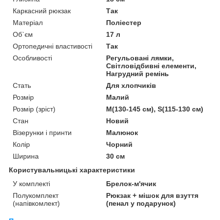
Каркасний рюкзак
Так
Матеріал
Поліестер
Об`єм
17 л
Ортопедичні властивості
Так
Особливості
Регульовані лямки,
Світловідбивні елементи,
Нагрудний ремінь
Стать
Для хлопчиків
Розмір
Малий
Розмір (зріст)
M(130-145 см), S(115-130 см)
Стан
Новий
Візерунки і принти
Малюнок
Колір
Чорний
Ширина
30 см
Користувальницькі характеристики
У комплекті
Брелок-м'ячик
Полукомплект
Рюкзак + мішок для взуття
(напівкомлект)
(пенал у подарунок)