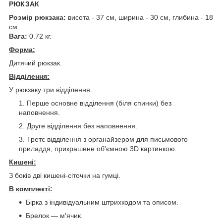
РЮКЗАК
Розмір рюкзака:
висота - 37 см, ширина - 30 см, глибина - 18
см.
Вага:
0.72 кг.
Форма:
Дитячий рюкзак.
Відділення:
У рюкзаку три відділення.
Перше основне відділення (біля спинки) без
наповнення.
Друге відділення без наповнення.
Третє відділення з органайзером для письмового
приладдя, прикрашене об'ємною 3D картинкою.
Кишені:
З боків дві кишені-сіточки на гумці.
В комплекті:
Бірка з індивідуальним штрихкодом та описом.
Брелок — м'ячик.