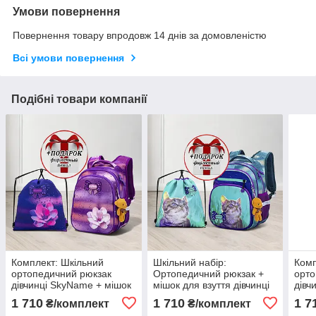
Умови повернення
Повернення товару впродовж 14 днів за домовленістю
Всі умови повернення
Подібні товари компанії
Комплект: Шкільний
Шкільний набір:
Комп
ортопедичний рюкзак
Ортопедичний рюкзак +
орто
дівчинці SkyName + мішок
мішок для взуття дівчинці
дівч
для взуття з квіткою +
SkyName з кошеням +
SkyN
1 710
1 710
1 7
₴/комплект
₴/комплект
ПОДАРУНОК пенал/
пенал у ПОДАРУНОК/
+ПО