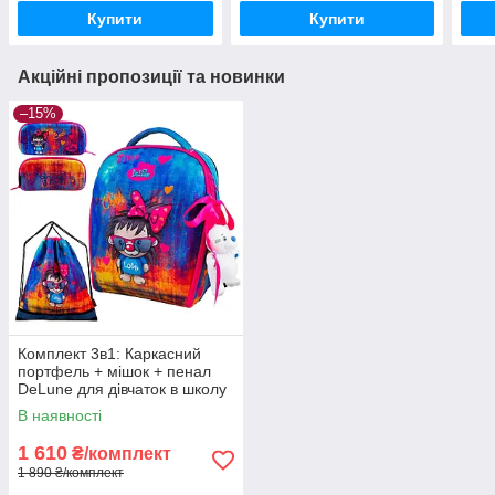
Портфель в школу 1-4
Портфель в школу 1-4
Порт
Купити
Купити
клас
клас
клас
Акційні пропозиції та новинки
–15%
Комплект 3в1: Каркасний
портфель + мішок + пенал
DeLune для дівчаток в школу
на 1 клас/ Шкільний рожевий
В наявності
рюкзак ранець з їжачком
1 610
₴/комплект
1 890 ₴/комплект