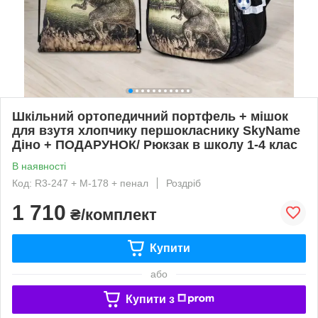
Шкільний ортопедичний портфель + мішок
для взутя хлопчику першокласнику SkyName
Діно + ПОДАРУНОК/ Рюкзак в школу 1-4 клас
В наявності
Код: R3-247 + M-178 + пенал
Роздріб
1 710
₴/комплект
Купити
або
Купити з