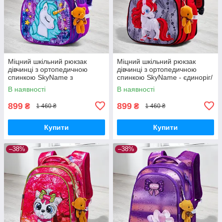
Міцний шкільний рюкзак
Міцний шкільний рюкзак
дівчинці з ортопедичною
дівчинці з ортопедичною
спинкою SkyName з
спинкою SkyName - єдиноріг/
конячкою/ Водонепроникний
Водонепроникний червоний
В наявності
В наявності
портфель для школи 1-4 клас
портфель для школи 1-4 клас
899
899
₴
₴
1 460 ₴
1 460 ₴
Купити
Купити
–38%
–38%