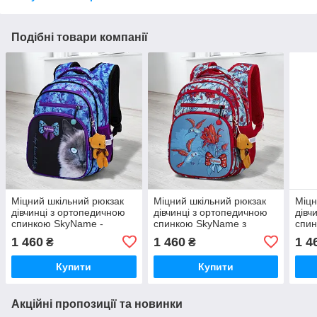
Подібні товари компанії
Міцний шкільний рюкзак
Міцний шкільний рюкзак
Міцн
дівчинці з ортопедичною
дівчинці з ортопедичною
дівч
спинкою SkyName -
спинкою SkyName з
спин
сіамський котик/
малюнком калібрі/
олен
1 460
1 460
1 4
₴
₴
Водонепроникний
Водонепроникний
Вод
портфель для школи 1-4
портфель для школи 1-4
порт
Купити
Купити
клас
клас
клас
Акційні пропозиції та новинки