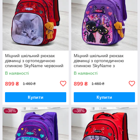
Міцний шкільний рюкзак
Міцний шкільний рюкзак
дівчинці з ортопедичною
дівчинці з ортопедичною
спинкою SkyName червоний
спинкою SkyName з
"Котик"/ Водонепроникний
котиками/ Водонепроникний
В наявності
В наявності
портфель для школи 1-4 клас
портфель для школи 1-4 клас
899
899
₴
₴
1 460 ₴
1 460 ₴
Купити
Купити
–38%
–38%