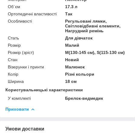
Об`єм
17.3 л
Ортопедичні властивості
Так
Особливості
Регульовані лямки,
Світловідбивні елементи,
Нагрудний ремінь
Стать
Для дівчаток
Розмір
Малий
Розмір (зріст)
M(130-145 см), S(115-130 см)
Стан
Новий
Візерунки і принти
Малюнок
Колір
Різні кольори
Ширина
18 см
Користувальницькі характеристики
У комплекті
Брелок-ведмедик
Приховати
Умови доставки