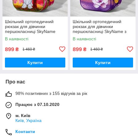
Шкільний ортопедичний
Шкільний ортопедичний
рюкзак для дівчинки
рюкзак для дівчинки
першокласниці SkyName
першокласниці SkyName з
рожевий з собачкою/
квіткою/ Маленький
В наявності
В наявності
Водонепроникний портфель
водонепроникний портфель
в школу 1-4 клас
в школу 1-4 клас
899
899
₴
₴
1 460 ₴
1 460 ₴
Купити
Купити
Про нас
98% позитивних з 155 відгуків за рік
Працює з 07.10.2020
м. Київ
Київ, Україна
Контакти