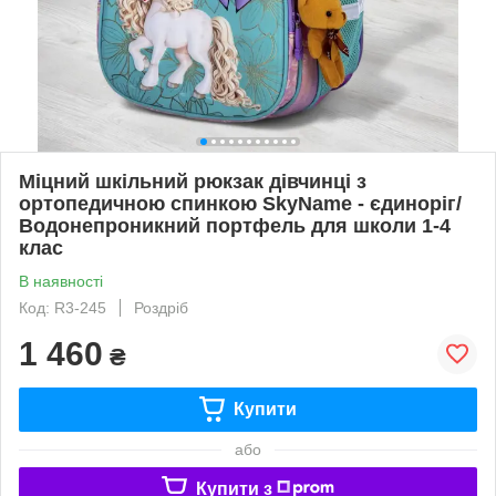
Міцний шкільний рюкзак дівчинці з
ортопедичною спинкою SkyName - єдиноріг/
Водонепроникний портфель для школи 1-4
клас
В наявності
Код: R3-245
Роздріб
1 460
₴
Купити
або
Купити з