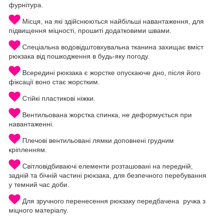
фурнітура.
Місця, на які здійснюються найбільші навантаження, для
підвищення міцності, прошиті додатковими швами.
Спеціальна водовідштовхувальна тканина захищає вміст
рюкзака від пошкодження в будь-яку погоду.
Всередині рюкзака є жорстке опускаюче дно, після його
фіксації воно стає жорстким.
Стійкі пластикові ніжки.
Вентильована жорстка спинка, не деформується при
навантаженні.
Плечові вентильовані лямки доповнені грудним
кріпленням.
Світловідбиваючі елементи розташовані на передній,
задній та бічній частині рюкзака, для безпечного перебування
у темний час доби.
Для зручного перенесення рюкзаку передбачена ручка з
міцного матеріалу.