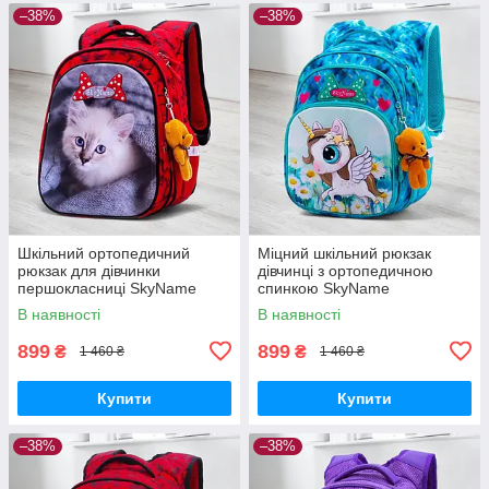
–38%
–38%
Шкільний ортопедичний
Міцний шкільний рюкзак
рюкзак для дівчинки
дівчинці з ортопедичною
першокласниці SkyName
спинкою SkyName
червоний з котиком/
"Єдиноріг"/ Водонепроникний
В наявності
В наявності
Водонепроникний портфель
блакитний портфель для
в школу 1-4 клас
школи 1-4 клас
899
899
₴
₴
1 460 ₴
1 460 ₴
Купити
Купити
–38%
–38%