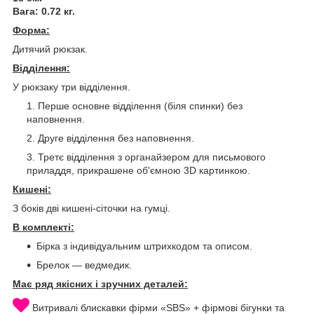
Вага: 0.72 кг.
Форма:
Дитячий рюкзак.
Відділення:
У рюкзаку три відділення.
Перше основне відділення (біля спинки) без
наповнення.
Друге відділення без наповнення.
Третє відділення з органайзером для письмового
приладдя, прикрашене об'ємною 3D картинкою.
Кишені:
З боків дві кишені-сіточки на гумці.
В комплекті:
Бірка з індивідуальним штрихкодом та описом.
Брелок — ведмедик.
Має ряд якісних і зручних деталей:
Витривалі блискавки фірми «SBS» + фірмові бігунки та