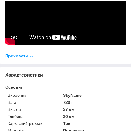
Приховати
Характеристики
Основні
Виробник
SkyName
Вага
720 г
Висота
37 см
Глибина
30 см
Каркасний рюкзак
Так
Матеріал
Поліестер