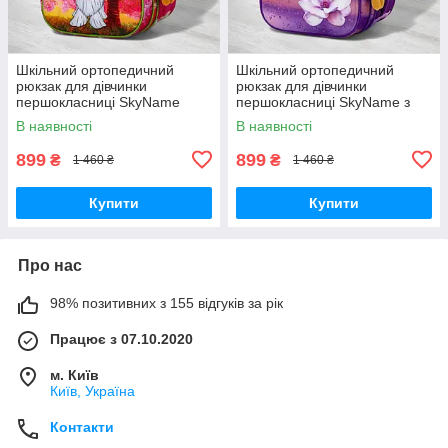
Шкільний ортопедичний
Шкільний ортопедичний
рюкзак для дівчинки
рюкзак для дівчинки
першокласниці SkyName
першокласниці SkyName з
рожевий з собачкою/
квіткою/ Маленький
В наявності
В наявності
Водонепроникний портфель
водонепроникний портфель
в школу 1-4 клас
в школу 1-4 клас
899
899
₴
₴
1 460 ₴
1 460 ₴
Купити
Купити
Про нас
98% позитивних з 155 відгуків за рік
Працює з 07.10.2020
м. Київ
Київ, Україна
Контакти