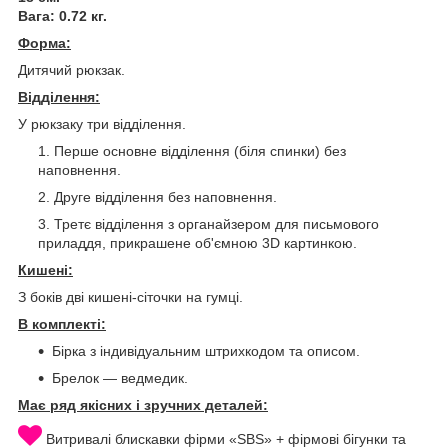
Вага: 0.72 кг.
Форма:
Дитячий рюкзак.
Відділення:
У рюкзаку три відділення.
Перше основне відділення (біля спинки) без
наповнення.
Друге відділення без наповнення.
Третє відділення з органайзером для письмового
приладдя, прикрашене об'ємною 3D картинкою.
Кишені:
З боків дві кишені-сіточки на гумці.
В комплекті:
Бірка з індивідуальним штрихкодом та описом.
Брелок — ведмедик.
Має ряд якісних і зручних деталей:
Витривалі блискавки фірми «SBS» + фірмові бігунки та