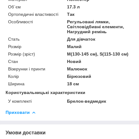
Об`єм
17.3 л
Ортопедичні властивості
Так
Особливості
Регульовані лямки,
Світловідбивні елементи,
Нагрудний ремінь
Стать
Для дівчаток
Розмір
Малий
Розмір (зріст)
M(130-145 см), S(115-130 см)
Стан
Новий
Візерунки і принти
Малюнок
Колір
Бірюзовий
Ширина
18 см
Користувальницькі характеристики
У комплекті
Брелок-ведмедик
Приховати
Умови доставки