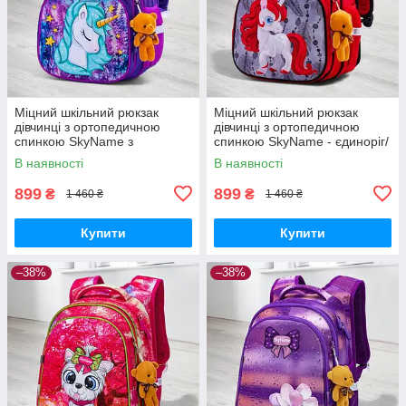
Міцний шкільний рюкзак
Міцний шкільний рюкзак
дівчинці з ортопедичною
дівчинці з ортопедичною
спинкою SkyName з
спинкою SkyName - єдиноріг/
конячкою/ Водонепроникний
Водонепроникний червоний
В наявності
В наявності
портфель для школи 1-4 клас
портфель для школи 1-4 клас
899
899
₴
₴
1 460 ₴
1 460 ₴
Купити
Купити
–38%
–38%