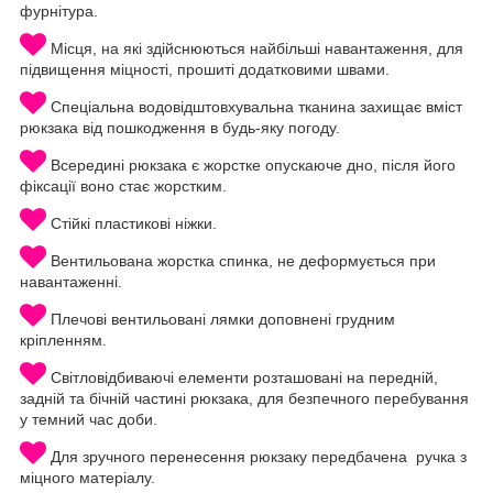
фурнітура.
Місця, на які здійснюються найбільші навантаження, для
підвищення міцності, прошиті додатковими швами.
Спеціальна водовідштовхувальна тканина захищає вміст
рюкзака від пошкодження в будь-яку погоду.
Всередині рюкзака є жорстке опускаюче дно, після його
фіксації воно стає жорстким.
Стійкі пластикові ніжки.
Вентильована жорстка спинка, не деформується при
навантаженні.
Плечові вентильовані лямки доповнені грудним
кріпленням.
Світловідбиваючі елементи розташовані на передній,
задній та бічній частині рюкзака, для безпечного перебування
у темний час доби.
Для зручного перенесення рюкзаку передбачена ручка з
міцного матеріалу.