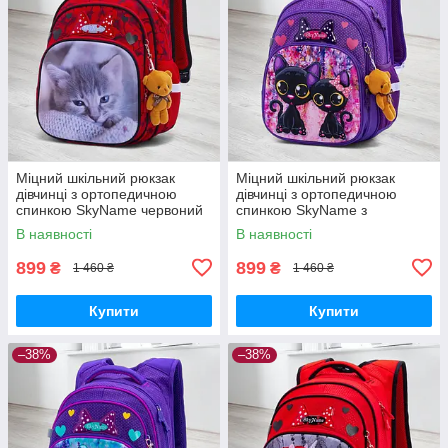
Міцний шкільний рюкзак
Міцний шкільний рюкзак
дівчинці з ортопедичною
дівчинці з ортопедичною
спинкою SkyName червоний
спинкою SkyName з
"Котик"/ Водонепроникний
котиками/ Водонепроникний
В наявності
В наявності
портфель для школи 1-4 клас
портфель для школи 1-4 клас
899
899
₴
₴
1 460 ₴
1 460 ₴
Купити
Купити
–38%
–38%