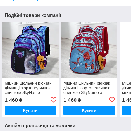
Подібні товари компанії
Міцний шкільний рюкзак
Міцний шкільний рюкзак
Міцн
дівчинці з ортопедичною
дівчинці з ортопедичною
дівч
спинкою SkyName -
спинкою SkyName з
спин
сіамський котик/
малюнком калібрі/
олен
1 460
1 460
1 4
₴
₴
Водонепроникний
Водонепроникний
Вод
портфель для школи 1-4
портфель для школи 1-4
порт
Купити
Купити
клас
клас
клас
Акційні пропозиції та новинки