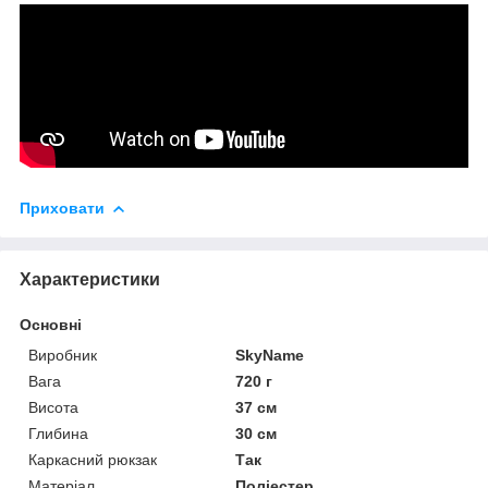
Приховати
Характеристики
Основні
Виробник
SkyName
Вага
720 г
Висота
37 см
Глибина
30 см
Каркасний рюкзак
Так
Матеріал
Поліестер