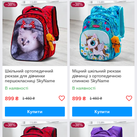
–38%
–38%
Шкільний ортопедичний
Міцний шкільний рюкзак
рюкзак для дівчинки
дівчинці з ортопедичною
першокласниці SkyName
спинкою SkyName
червоний з котиком/
"Єдиноріг"/ Водонепроникний
В наявності
В наявності
Водонепроникний портфель
блакитний портфель для
в школу 1-4 клас
школи 1-4 клас
899
899
₴
₴
1 460 ₴
1 460 ₴
Купити
Купити
–38%
–38%