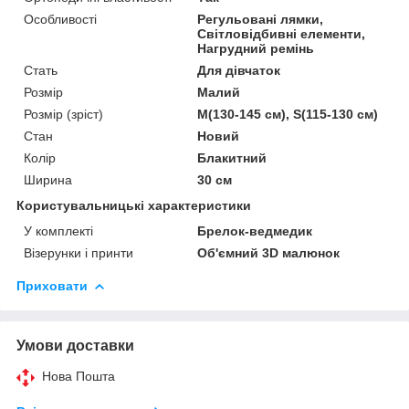
Особливості
Регульовані лямки,
Світловідбивні елементи,
Нагрудний ремінь
Стать
Для дівчаток
Розмір
Малий
Розмір (зріст)
M(130-145 см), S(115-130 см)
Стан
Новий
Колір
Блакитний
Ширина
30 см
Користувальницькі характеристики
У комплекті
Брелок-ведмедик
Візерунки і принти
Об'ємний 3D малюнок
Приховати
Умови доставки
Нова Пошта