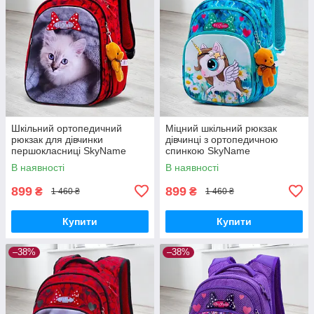
Шкільний ортопедичний
Міцний шкільний рюкзак
рюкзак для дівчинки
дівчинці з ортопедичною
першокласниці SkyName
спинкою SkyName
червоний з котиком/
"Єдиноріг"/ Водонепроникний
В наявності
В наявності
Водонепроникний портфель
блакитний портфель для
в школу 1-4 клас
школи 1-4 клас
899
899
₴
₴
1 460 ₴
1 460 ₴
Купити
Купити
–38%
–38%