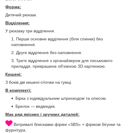
Форма:
Дитячий рюкзак.
Відділення:
У рюкзаку три відділення.
Перше основне відділення (біля спинки) без
наповнення.
Друге відділення без наповнення.
Третє відділення з органайзером для письмового
приладдя, прикрашене об'ємною 3D картинкою.
Кишені:
З боків дві кишені-сіточки на гумці.
В комплекті:
Бірка з індивідуальним штрихкодом та описом.
Брелок — ведмедик.
Має ряд якісних і зручних деталей:
Витривалі блискавки фірми «SBS» + фірмові бігунки та
фурнітура.