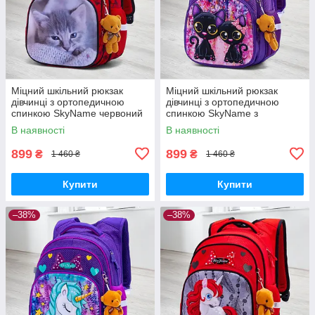
Міцний шкільний рюкзак
Міцний шкільний рюкзак
дівчинці з ортопедичною
дівчинці з ортопедичною
спинкою SkyName червоний
спинкою SkyName з
"Котик"/ Водонепроникний
котиками/ Водонепроникний
В наявності
В наявності
портфель для школи 1-4 клас
портфель для школи 1-4 клас
899
899
₴
₴
1 460 ₴
1 460 ₴
Купити
Купити
–38%
–38%