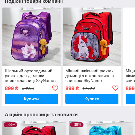
Подібні товари компанії
Шкільний ортопедичний
Міцний шкільний рюкзак
Міцн
рюкзак для дівчинки
дівчинці з ортопедичною
дівч
першокласниці SkyName з
спинкою SkyName -
спи
квіткою/ Маленький
єдиноріг/
коня
899
899
899
₴
₴
1 460 ₴
1 460 ₴
водонепроникний
Водонепроникний
Вод
портфель в школу 1-4
червоний портфель для
порт
Купити
Купити
клас
школи 1-4 клас
клас
Акційні пропозиції та новинки
–38%
–38%