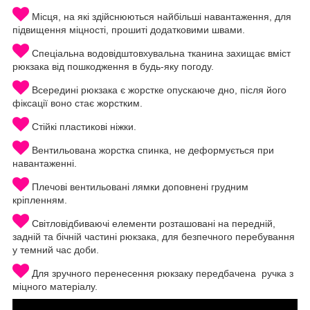
Місця, на які здійснюються найбільші навантаження, для
підвищення міцності, прошиті додатковими швами.
Спеціальна водовідштовхувальна тканина захищає вміст
рюкзака від пошкодження в будь-яку погоду.
Всередині рюкзака є жорстке опускаюче дно, після його
фіксації воно стає жорстким.
Стійкі пластикові ніжки.
Вентильована жорстка спинка, не деформується при
навантаженні.
Плечові вентильовані лямки доповнені грудним
кріпленням.
Світловідбиваючі елементи розташовані на передній,
задній та бічній частині рюкзака, для безпечного перебування
у темний час доби.
Для зручного перенесення рюкзаку передбачена ручка з
міцного матеріалу.