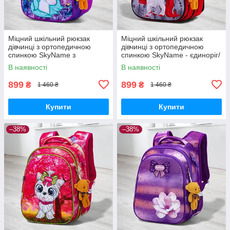
Міцний шкільний рюкзак
Міцний шкільний рюкзак
дівчинці з ортопедичною
дівчинці з ортопедичною
спинкою SkyName з
спинкою SkyName - єдиноріг/
конячкою/ Водонепроникний
Водонепроникний червоний
В наявності
В наявності
портфель для школи 1-4 клас
портфель для школи 1-4 клас
899
899
₴
₴
1 460 ₴
1 460 ₴
Купити
Купити
–38%
–38%