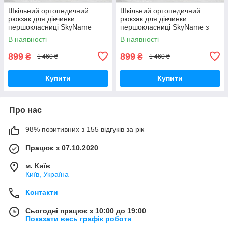
Шкільний ортопедичний
Шкільний ортопедичний
рюкзак для дівчинки
рюкзак для дівчинки
першокласниці SkyName
першокласниці SkyName з
рожевий з собачкою/
квіткою/ Маленький
В наявності
В наявності
Водонепроникний портфель
водонепроникний портфель
в школу 1-4 клас
в школу 1-4 клас
899
899
₴
₴
1 460 ₴
1 460 ₴
Купити
Купити
Про нас
98% позитивних з 155 відгуків за рік
Працює з 07.10.2020
м. Київ
Київ, Україна
Контакти
Сьогодні працює з 10:00 до 19:00
Показати весь графік роботи