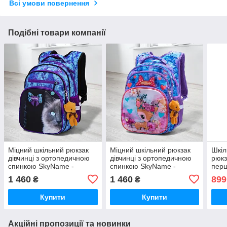
Всі умови повернення
Подібні товари компанії
Міцний шкільний рюкзак
Міцний шкільний рюкзак
Шкіл
дівчинці з ортопедичною
дівчинці з ортопедичною
рюкз
спинкою SkyName -
спинкою SkyName -
пер
сіамський котик/
оленятко/
черв
1 460
1 460
899
₴
₴
Водонепроникний
Водонепроникний
Вод
портфель для школи 1-4
портфель для школи 1-4
порт
Купити
Купити
клас
клас
клас
Акційні пропозиції та новинки