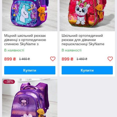
Міцний шкільний рюкзак
Шкільний ортопедичний
дівчинці з ортопедичною
рюкзак для дівчинки
спинкою SkyName з
першокласниці SkyName
конячкою/ Водонепроникний
рожевий з собачкою/
В наявності
В наявності
портфель для школи 1-4 клас
Водонепроникний портфель
в школу 1-4 клас
899
899
₴
₴
1 460 ₴
1 460 ₴
Купити
Купити
–38%