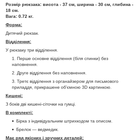
Розмір рюкзака: висота - 37 см, ширина - 30 см, глибина -
18 см.
Вага: 0.72 кг.
Форма:
Дитячий рюкзак.
Відділення:
У рюкзаку три відділення.
Перше основне відділення (біля спинки) без
наповнення.
Друге відділення без наповнення.
Третє відділення з органайзером для письмового
приладдя, прикрашене об'ємною 3D картинкою.
Кишені:
З боків дві кишені-сіточки на гумці.
В комплекті:
Бірка з індивідуальним штрихкодом та описом.
Брелок — ведмедик.
Має ряд якісних і зручних деталей: