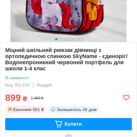
Міцний шкільний рюкзак дівчинці з
ортопедичною спинкою SkyName - єдиноріг/
Водонепроникний червоний портфель для
школи 1-4 клас
В наявності
Код: R3-233
Роздріб
899
₴
1 460 ₴
Економія
561 ₴
Залишилось
26 днів
Купити
або