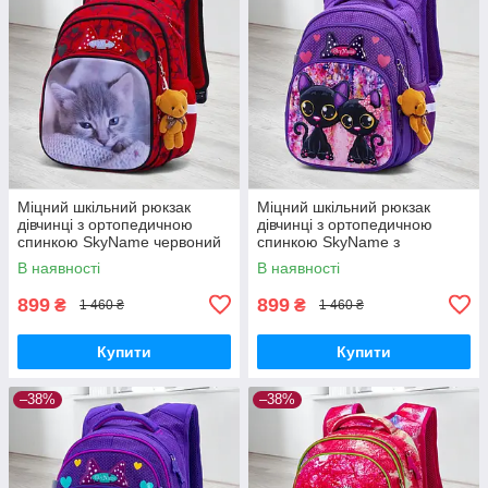
Міцний шкільний рюкзак
Міцний шкільний рюкзак
дівчинці з ортопедичною
дівчинці з ортопедичною
спинкою SkyName червоний
спинкою SkyName з
"Котик"/ Водонепроникний
котиками/ Водонепроникний
В наявності
В наявності
портфель для школи 1-4 клас
портфель для школи 1-4 клас
899
899
₴
₴
1 460 ₴
1 460 ₴
Купити
Купити
–38%
–38%