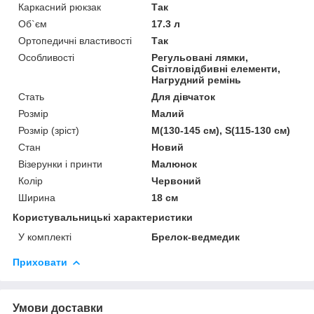
Каркасний рюкзак
Так
Об`єм
17.3 л
Ортопедичні властивості
Так
Особливості
Регульовані лямки,
Світловідбивні елементи,
Нагрудний ремінь
Стать
Для дівчаток
Розмір
Малий
Розмір (зріст)
M(130-145 см), S(115-130 см)
Стан
Новий
Візерунки і принти
Малюнок
Колір
Червоний
Ширина
18 см
Користувальницькі характеристики
У комплекті
Брелок-ведмедик
Приховати
Умови доставки