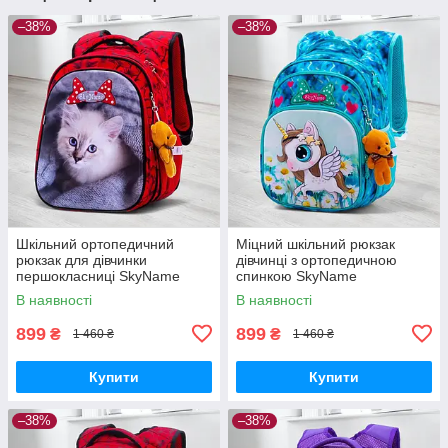
–38%
–38%
Шкільний ортопедичний
Міцний шкільний рюкзак
рюкзак для дівчинки
дівчинці з ортопедичною
першокласниці SkyName
спинкою SkyName
червоний з котиком/
"Єдиноріг"/ Водонепроникний
В наявності
В наявності
Водонепроникний портфель
блакитний портфель для
в школу 1-4 клас
школи 1-4 клас
899
899
₴
₴
1 460 ₴
1 460 ₴
Купити
Купити
–38%
–38%