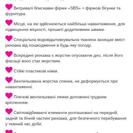
Витривалі блискавки фірми «SBS» + фірмові бігунки та
фурнітура.
Місця, на які здійснюються найбільші навантаження, для
підвищення міцності, прошиті додатковими швами.
Спеціальна водовідштовхувальна тканина захищає вміст
рюкзака від пошкодження в будь-яку погоду.
Всередині рюкзака є жорстке опускаюче дно, після його
фіксації воно стає жорстким.
Стійкі пластикові ніжки.
Вентильована жорстка спинка, не деформується при
навантаженні.
Плечові вентильовані лямки доповнені грудним
кріпленням.
Світловідбиваючі елементи розташовані на передній,
задній та бічній частині рюкзака, для безпечного перебування
у темний час доби.