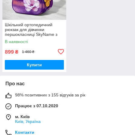
Шкільний ортопедичний
рюкзак для дівчинки
першокласниці SkyName з
квіткою/ Маленький
В наявності
водонепроникний портфель
в школу 1-4 клас
899
₴
1 460 ₴
Купити
Про нас
98% позитивних з 155 відгуків за рік
Працює з 07.10.2020
м. Київ
Київ, Україна
Контакти