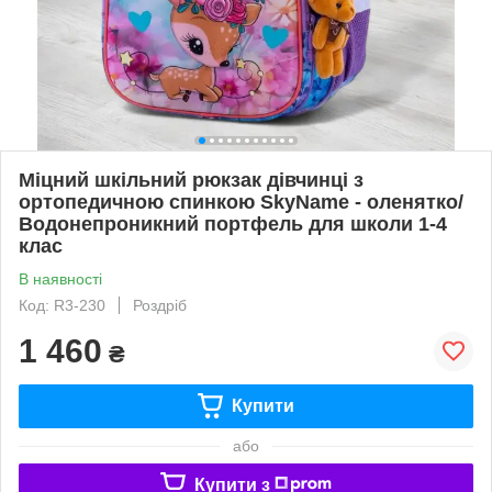
Міцний шкільний рюкзак дівчинці з
ортопедичною спинкою SkyName - оленятко/
Водонепроникний портфель для школи 1-4
клас
В наявності
Код: R3-230
Роздріб
1 460
₴
Купити
або
Купити з