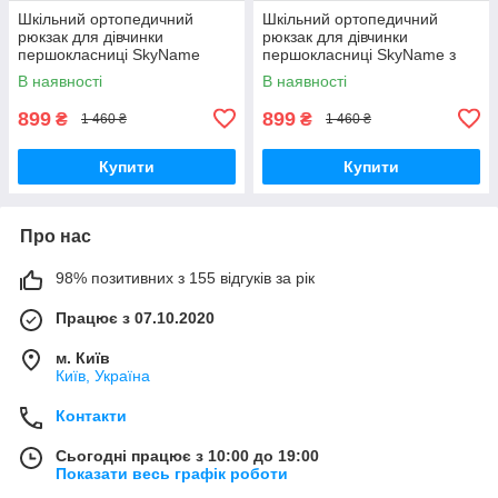
Шкільний ортопедичний
Шкільний ортопедичний
рюкзак для дівчинки
рюкзак для дівчинки
першокласниці SkyName
першокласниці SkyName з
рожевий з собачкою/
квіткою/ Маленький
В наявності
В наявності
Водонепроникний портфель
водонепроникний портфель
в школу 1-4 клас
в школу 1-4 клас
899
899
₴
₴
1 460 ₴
1 460 ₴
Купити
Купити
Про нас
98% позитивних з 155 відгуків за рік
Працює з 07.10.2020
м. Київ
Київ, Україна
Контакти
Сьогодні працює з 10:00 до 19:00
Показати весь графік роботи