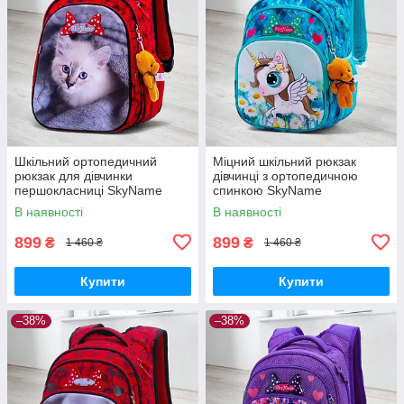
Шкільний ортопедичний
Міцний шкільний рюкзак
рюкзак для дівчинки
дівчинці з ортопедичною
першокласниці SkyName
спинкою SkyName
червоний з котиком/
"Єдиноріг"/ Водонепроникний
В наявності
В наявності
Водонепроникний портфель
блакитний портфель для
в школу 1-4 клас
школи 1-4 клас
899
899
₴
₴
1 460 ₴
1 460 ₴
Купити
Купити
–38%
–38%