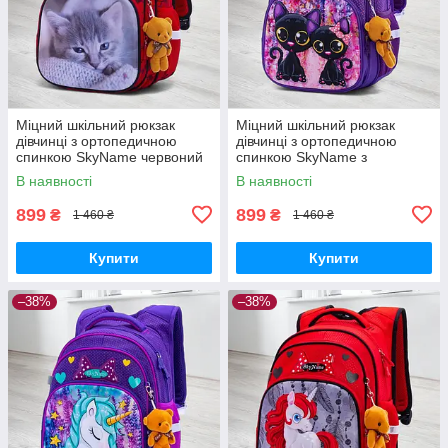
Міцний шкільний рюкзак
Міцний шкільний рюкзак
дівчинці з ортопедичною
дівчинці з ортопедичною
спинкою SkyName червоний
спинкою SkyName з
"Котик"/ Водонепроникний
котиками/ Водонепроникний
В наявності
В наявності
портфель для школи 1-4 клас
портфель для школи 1-4 клас
899
899
₴
₴
1 460 ₴
1 460 ₴
Купити
Купити
–38%
–38%