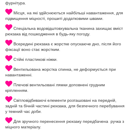
фурнітура.
Місця, на які здійснюються найбільші навантаження, для
підвищення міцності, прошиті додатковими швами.
Спеціальна водовідштовхувальна тканина захищає вміст
рюкзака від пошкодження в будь-яку погоду.
Всередині рюкзака є жорстке опускаюче дно, після його
фіксації воно стає жорстким.
Стійкі пластикові ніжки.
Вентильована жорстка спинка, не деформується при
навантаженні.
Плечові вентильовані лямки доповнені грудним
кріпленням.
Світловідбиваючі елементи розташовані на передній,
задній та бічній частині рюкзака, для безпечного перебування
у темний час доби.
Для зручного перенесення рюкзаку передбачена ручка з
міцного матеріалу.