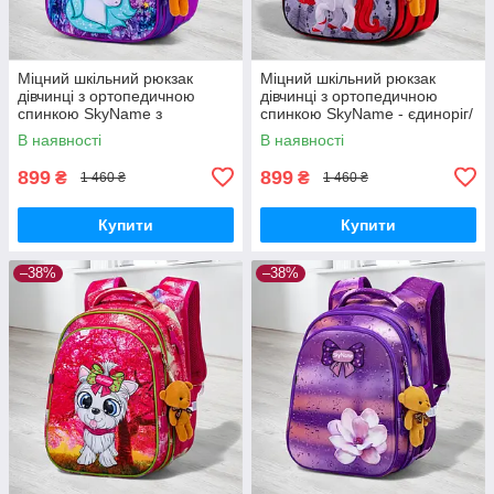
Міцний шкільний рюкзак
Міцний шкільний рюкзак
дівчинці з ортопедичною
дівчинці з ортопедичною
спинкою SkyName з
спинкою SkyName - єдиноріг/
конячкою/ Водонепроникний
Водонепроникний червоний
В наявності
В наявності
портфель для школи 1-4 клас
портфель для школи 1-4 клас
899
899
₴
₴
1 460 ₴
1 460 ₴
Купити
Купити
–38%
–38%