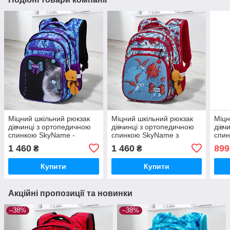
Міцний шкільний рюкзак
Міцний шкільний рюкзак
Міцн
дівчинці з ортопедичною
дівчинці з ортопедичною
дівч
спинкою SkyName -
спинкою SkyName з
спин
сіамський котик/
малюнком калібрі/
єдин
1 460
1 460
899
₴
₴
Водонепроникний
Водонепроникний
Вод
портфель для школи 1-4
портфель для школи 1-4
черв
Купити
Купити
клас
клас
школ
Акційні пропозиції та новинки
–38%
–38%