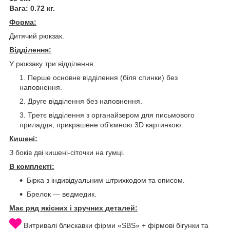
Вага: 0.72 кг.
Форма:
Дитячий рюкзак.
Відділення:
У рюкзаку три відділення.
Перше основне відділення (біля спинки) без
наповнення.
Друге відділення без наповнення.
Третє відділення з органайзером для письмового
приладдя, прикрашене об'ємною 3D картинкою.
Кишені:
З боків дві кишені-сіточки на гумці.
В комплекті:
Бірка з індивідуальним штрихкодом та описом.
Брелок — ведмедик.
Має ряд якісних і зручних деталей:
Витривалі блискавки фірми «SBS» + фірмові бігунки та