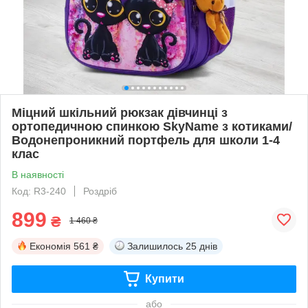
Міцний шкільний рюкзак дівчинці з
ортопедичною спинкою SkyName з котиками/
Водонепроникний портфель для школи 1-4
клас
В наявності
Код: R3-240
Роздріб
899
₴
1 460 ₴
Економія
561 ₴
Залишилось
25 днів
Купити
або