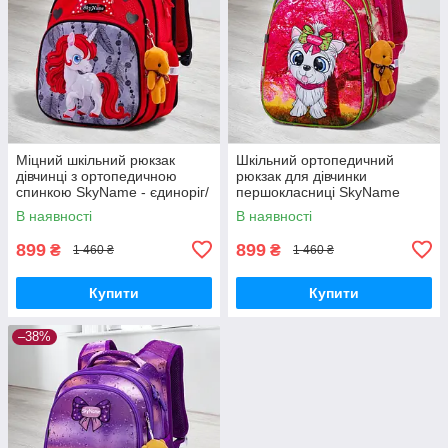
Міцний шкільний рюкзак
Шкільний ортопедичний
дівчинці з ортопедичною
рюкзак для дівчинки
спинкою SkyName - єдиноріг/
першокласниці SkyName
Водонепроникний червоний
рожевий з собачкою/
В наявності
В наявності
портфель для школи 1-4 клас
Водонепроникний портфель
в школу 1-4 клас
899
899
₴
₴
1 460 ₴
1 460 ₴
Купити
Купити
–38%