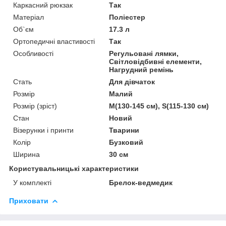
Каркасний рюкзак
Так
Матеріал
Поліестер
Об`єм
17.3 л
Ортопедичні властивості
Так
Особливості
Регульовані лямки,
Світловідбивні елементи,
Нагрудний ремінь
Стать
Для дівчаток
Розмір
Малий
Розмір (зріст)
M(130-145 см), S(115-130 см)
Стан
Новий
Візерунки і принти
Тварини
Колір
Бузковий
Ширина
30 см
Користувальницькі характеристики
У комплекті
Брелок-ведмедик
Приховати