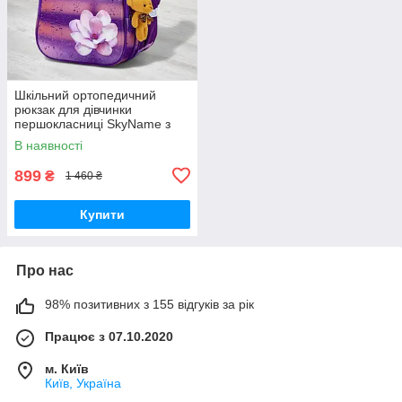
Шкільний ортопедичний
рюкзак для дівчинки
першокласниці SkyName з
квіткою/ Маленький
В наявності
водонепроникний портфель
в школу 1-4 клас
899
₴
1 460 ₴
Купити
Про нас
98% позитивних з 155 відгуків за рік
Працює з 07.10.2020
м. Київ
Київ, Україна