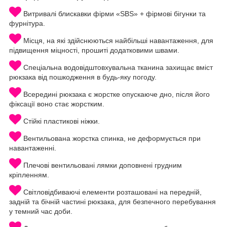
Витривалі блискавки фірми «SBS» + фірмові бігунки та
фурнітура.
Місця, на які здійснюються найбільші навантаження, для
підвищення міцності, прошиті додатковими швами.
Спеціальна водовідштовхувальна тканина захищає вміст
рюкзака від пошкодження в будь-яку погоду.
Всередині рюкзака є жорстке опускаюче дно, після його
фіксації воно стає жорстким.
Стійкі пластикові ніжки.
Вентильована жорстка спинка, не деформується при
навантаженні.
Плечові вентильовані лямки доповнені грудним
кріпленням.
Світловідбиваючі елементи розташовані на передній,
задній та бічній частині рюкзака, для безпечного перебування
у темний час доби.