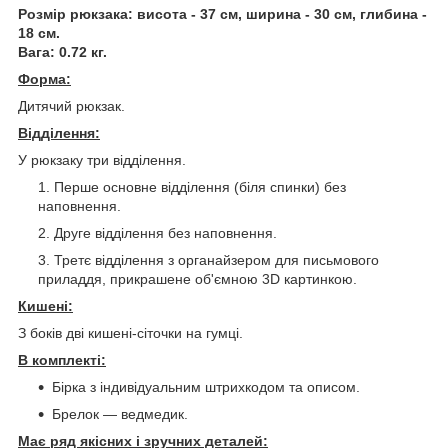
Розмір рюкзака: висота - 37 см, ширина - 30 см, глибина -
18 см.
Вага: 0.72 кг.
Форма:
Дитячий рюкзак.
Відділення:
У рюкзаку три відділення.
Перше основне відділення (біля спинки) без
наповнення.
Друге відділення без наповнення.
Третє відділення з органайзером для письмового
приладдя, прикрашене об'ємною 3D картинкою.
Кишені:
З боків дві кишені-сіточки на гумці.
В комплекті:
Бірка з індивідуальним штрихкодом та описом.
Брелок — ведмедик.
Має ряд якісних і зручних деталей: