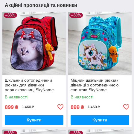
Акційні пропозиції та новинки
–38%
–38%
Шкільний ортопедичний
Міцний шкільний рюкзак
рюкзак для дівчинки
дівчинці з ортопедичною
першокласниці SkyName
спинкою SkyName
червоний з котиком/
"Єдиноріг"/ Водонепроникний
В наявності
В наявності
Водонепроникний портфель
блакитний портфель для
в школу 1-4 клас
школи 1-4 клас
899
899
₴
₴
1 460 ₴
1 460 ₴
Купити
Купити
–38%
–38%