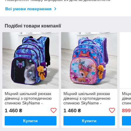
Всі умови повернення
Подібні товари компанії
Міцний шкільний рюкзак
Міцний шкільний рюкзак
Міцн
дівчинці з ортопедичною
дівчинці з ортопедичною
дівч
спинкою SkyName -
спинкою SkyName -
спин
сіамський котик/
оленятко/
єдин
1 460
1 460
899
₴
₴
Водонепроникний
Водонепроникний
Вод
портфель для школи 1-4
портфель для школи 1-4
черв
Купити
Купити
клас
клас
школ