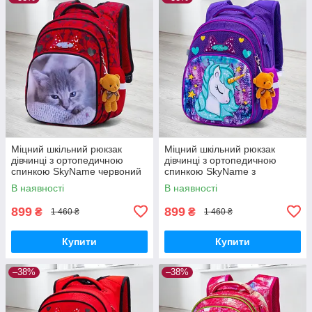
Міцний шкільний рюкзак
Міцний шкільний рюкзак
дівчинці з ортопедичною
дівчинці з ортопедичною
спинкою SkyName червоний
спинкою SkyName з
"Котик"/ Водонепроникний
конячкою/ Водонепроникний
В наявності
В наявності
портфель для школи 1-4 клас
портфель для школи 1-4 клас
899
899
₴
₴
1 460 ₴
1 460 ₴
Купити
Купити
–38%
–38%