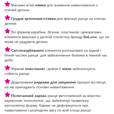
Масажні м'які
лямки
для зниження навантаження з
плечей дитини.
Грудне кріплення-стяжка
для фіксації ранця на плечах
дитини.
Всі фірмові карабіни, бігунки, пластикові і декоративні
елементи виконані у дитячій стилістиці бренду
DeLune
, що не
може не радувати дитини.
Світловідбиваючі
елементи розташовані на задній і
бічній частині ранця, для забезпечення безпеки в темний час
доби.
Фірмові
пластикові
і довгасті
ніжки
забезпечують
стійкість ранця.
Додатковими
рядками для зміцнення
прошиті всі місця,
на які припадають основні навантаження.
Полегшений каркас
ранця виготовлений за жорстко-
каркасною технологією, що забезпечує правильну
ергономічну форму. Каркас не деформується при
навантаженні і розподіляє вагу по всій площі ранця.