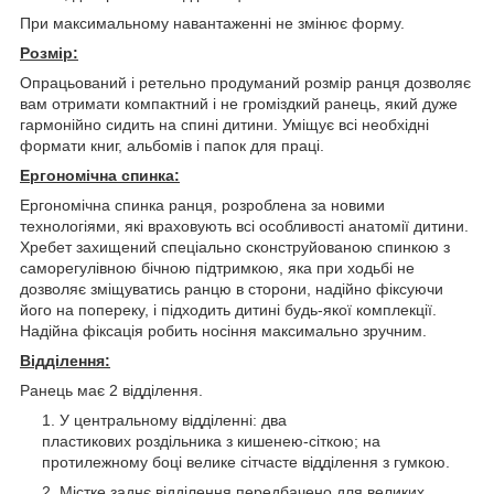
При максимальному навантаженні не змінює форму.
Розмір:
Опрацьований і ретельно продуманий розмір ранця дозволяє
вам отримати компактний і не громіздкий ранець, який дуже
гармонійно сидить на спині дитини. Уміщує всі необхідні
формати книг, альбомів і папок для праці.
Ергономічна спинка:
Ергономічна спинка ранця, розроблена за новими
технологіями, які враховують всі особливості анатомії дитини.
Хребет захищений спеціально сконструйованою спинкою з
саморегулівною бічною підтримкою, яка при ходьбі не
дозволяє зміщуватись ранцю в сторони, надійно фіксуючи
його на попереку, і підходить дитині будь-якої комплекції.
Надійна фіксація робить носіння максимально зручним.
Відділення:
Ранець має 2 відділення.
У центральному відділенні: два
пластикових роздільника з кишенею-сіткою; на
протилежному боці велике сітчасте відділення з гумкою.
Містке заднє відділення передбачено для великих