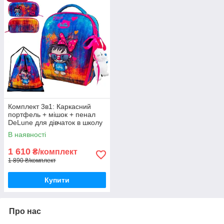
Комплект 3в1: Каркасний
портфель + мішок + пенал
DeLune для дівчаток в школу
на 1 клас/ Шкільний рожевий
В наявності
рюкзак ранець з їжачком
1 610
₴/комплект
1 890 ₴/комплект
Купити
Про нас