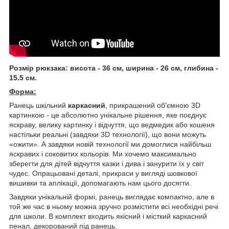
Розмір рюкзака: висота - 36 см, ширина - 26 см, глибина -
15.5 см.
Форма:
Ранець шкільний
каркасний
, прикрашений об'ємною 3D
картинкою - це абсолютно унікальне рішення, яке поєднує
яскраву, велику картинку і відчуття, що ведмедик або кошеня
настільки реальні (завдяки 3D технології), що вони можуть
«ожити». А завдяки новій технології ми домоглися найбільш
яскравих і соковитих кольорів. Ми хочемо максимально
зберегти для дітей відчуття казки і дива і занурити їх у світ
чудес. Опрацьовані деталі, прикраси у вигляді шовкової
вишивки та аплікації, допомагають нам цього досягти.
Завдяки унікальній формі, ранець виглядає компактно, але в
той же час в ньому можна зручно розмістити всі необхідні речі
для школи. В комплект входить якісний і місткий каркасний
пенал, декорований під ранець.