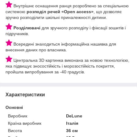
Внутрішнє оснащення ранця розроблено за спеціальною
системою
розподіл речей «Open access»
, що дозволяє
зручно розподілити шкільні приналежності дитини.
Розділювачі
для зручного розподілу і фіксації зошитів і
підручників.
Всередині знаходиться інформаційна нашивка для
внесення даних про власника.
Центральна 3D картинка виконана за новою технологією,
яка підвищує зносостійкість і морозостійкість покриття,
пройшла випробування за -40 градусів.
Приховати
Характеристики
Основні
Виробник
DeLune
Країна виробник
Італія
Висота
36 см