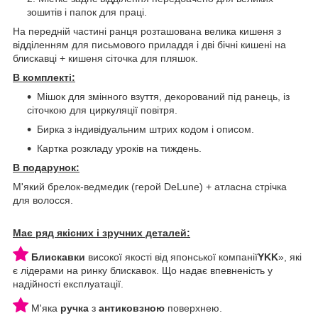
зошитів і папок для праці.
На передній частині ранця розташована велика кишеня з
відділенням для письмового приладдя і дві бічні кишені на
блискавці + кишеня сіточка для пляшок.
В комплекті:
Мішок для змінного взуття, декорований під ранець, із
сіточкою для циркуляції повітря.
Бирка з індивідуальним штрих кодом і описом.
Картка розкладу уроків на тиждень.
В подарунок:
М'який брелок-ведмедик (герой DeLune) + атласна стрічка
для волосся.
Має ряд якісних і зручних деталей:
Блискавки
високої якості від японської компанії
YKK
», які
є лідерами на ринку блискавок. Що надає впевненість у
надійності експлуатації.
М'яка
ручка
з
антиковзною
поверхнею.