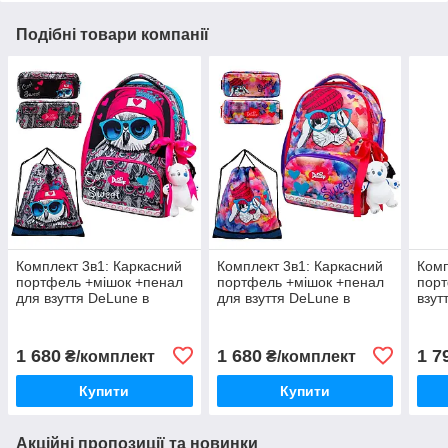
Подібні товари компанії
Комплект 3в1: Каркасний
Комплект 3в1: Каркасний
Комп
портфель +мішок +пенал
портфель +мішок +пенал
порт
для взуття DeLune в
для взуття DeLune в
взут
школу дівчаткам на 1-4
школу дівчаткам на 1-4
1-2 
клас/ Шкільний рюкзак
клас/ Шкільний рюкзак
Шкіл
ранець із совою
ранець із зайчиком
вед
1 680
1 680
1 7
₴/комплект
₴/комплект
Купити
Купити
Акційні пропозиції та новинки