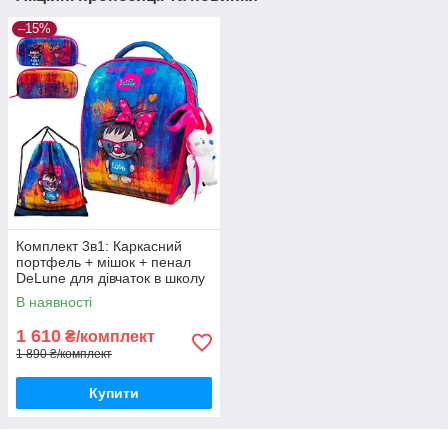
–15%
Комплект 3в1: Каркасний
портфель + мішок + пенал
DeLune для дівчаток в школу
на 1 клас/ Шкільний рожевий
В наявності
рюкзак ранець з їжачком
1 610
₴/комплект
1 890 ₴/комплект
Купити