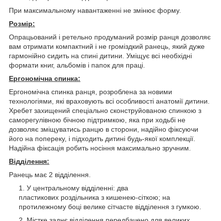
При максимальному навантаженні не змінює форму.
Розмір:
Опрацьований і ретельно продуманий розмір ранця дозволяє
вам отримати компактний і не громіздкий ранець, який дуже
гармонійно сидить на спині дитини. Уміщує всі необхідні
формати книг, альбомів і папок для праці.
Ергономічна спинка:
Ергономічна спинка ранця, розроблена за новими
технологіями, які враховують всі особливості анатомії дитини.
Хребет захищений спеціально сконструйованою спинкою з
саморегулівною бічною підтримкою, яка при ходьбі не
дозволяє зміщуватись ранцю в сторони, надійно фіксуючи
його на попереку, і підходить дитині будь-якої комплекції.
Надійна фіксація робить носіння максимально зручним.
Відділення:
Ранець має 2 відділення.
У центральному відділенні: два
пластикових роздільника з кишенею-сіткою; на
протилежному боці велике сітчасте відділення з гумкою.
Містке заднє відділення передбачено для великих