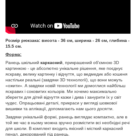
Розмір рюкзака: висота - 36 см, ширина - 26 см, глибина -
15.5 см.
Форма:
Ранець шкільний
каркасний
, прикрашений об'ємною 3D
картинкою - це абсолютно унікальне рішення, яке поєднує
яскраву, велику картинку і відчуття, що ведмедик або кошеня
настільки реальні (завдяки 3D технології), що вони можуть
«ожити». А завдяки новій технології ми домоглися найбільш
яскравих і соковитих кольорів. Ми хочемо максимально
зберегти для дітей відчуття казки і дива і занурити їх у світ
чудес. Опрацьовані деталі, прикраси у вигляді шовкової
вишивки та аплікації, допомагають нам цього досягти.
Завдяки унікальній формі, ранець виглядає компактно, але в
той же час в ньому можна зручно розмістити всі необхідні речі
для школи. В комплект входить якісний і місткий каркасний
пенал, декорований під ранець.