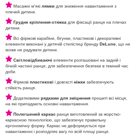
Масажні м'які
лямки
для зниження навантаження з
плечей дитини.
Грудне кріплення-стяжка
для фіксації ранця на плечах
дитини.
Всі фірмові карабіни, бігунки, пластикові і декоративні
елементи виконані у дитячій стилістиці бренду
DeLune
, що не
може не радувати дитини.
Світловідбиваючі
елементи розташовані на задній і
бічній частині ранця, для забезпечення безпеки в темний час
доби.
Фірмові
пластикові
і довгасті
ніжки
забезпечують
стійкість ранця.
Додатковими
рядками для зміцнення
прошиті всі місця,
на які припадають основні навантаження.
Полегшений каркас
ранця виготовлений за жорстко-
каркасною технологією, що забезпечує правильну
ергономічну форму. Каркас не деформується при
навантаженні і розподіляє вагу по всій площі ранця.