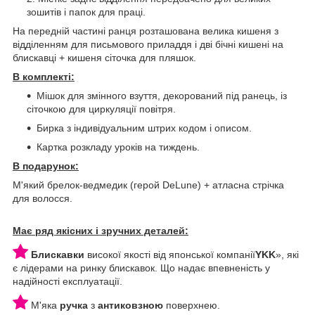
зошитів і папок для праці.
На передній частині ранця розташована велика кишеня з
відділенням для письмового приладдя і дві бічні кишені на
блискавці + кишеня сіточка для пляшок.
В комплекті:
Мішок для змінного взуття, декорований під ранець, із
сіточкою для циркуляції повітря.
Бирка з індивідуальним штрих кодом і описом.
Картка розкладу уроків на тиждень.
В подарунок:
М'який брелок-ведмедик (герой DeLune) + атласна стрічка
для волосся.
Має ряд якісних і зручних деталей:
Блискавки
високої якості від японської компанії
YKK
», які
є лідерами на ринку блискавок. Що надає впевненість у
надійності експлуатації.
М'яка
ручка
з
антиковзною
поверхнею.