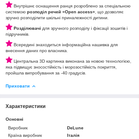
Внутрішнє оснащення ранця розроблено за спеціальною
системою
розподіл речей «Open access»
, що дозволяє
зручно розподілити шкільні приналежності дитини.
Розділювачі
для зручного розподілу і фіксації зошитів і
підручників.
Всередині знаходиться інформаційна нашивка для
внесення даних про власника.
Центральна 3D картинка виконана за новою технологією,
яка підвищує зносостійкість і морозостійкість покриття,
пройшла випробування за -40 градусів.
Приховати
Характеристики
Основні
Виробник
DeLune
Країна виробник
Італія