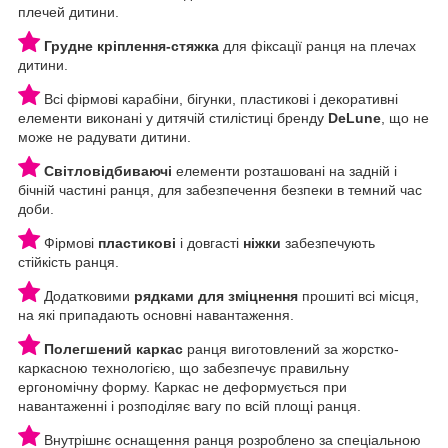
плечей дитини.
Грудне кріплення-стяжка
для фіксації ранця на плечах
дитини.
Всі фірмові карабіни, бігунки, пластикові і декоративні
елементи виконані у дитячій стилістиці бренду
DeLune
, що не
може не радувати дитини.
Світловідбиваючі
елементи розташовані на задній і
бічній частині ранця, для забезпечення безпеки в темний час
доби.
Фірмові
пластикові
і довгасті
ніжки
забезпечують
стійкість ранця.
Додатковими
рядками для зміцнення
прошиті всі місця,
на які припадають основні навантаження.
Полегшений каркас
ранця виготовлений за жорстко-
каркасною технологією, що забезпечує правильну
ергономічну форму. Каркас не деформується при
навантаженні і розподіляє вагу по всій площі ранця.
Внутрішнє оснащення ранця розроблено за спеціальною