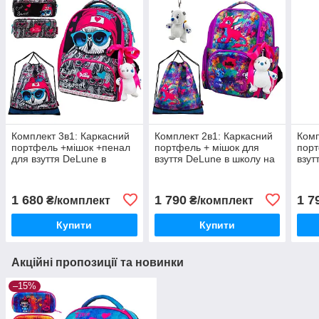
Комплект 3в1: Каркасний
Комплект 2в1: Каркасний
Комп
портфель +мішок +пенал
портфель + мішок для
порт
для взуття DeLune в
взуття DeLune в школу на
взут
школу дівчаткам на 1-4
1 клас дівчинці/ Шкільний
1-2 
клас/ Шкільний рюкзак
рюкзак ранець з
Шкіл
ранець із совою
дракончиком
вед
1 680
1 790
1 7
₴/комплект
₴/комплект
Купити
Купити
Акційні пропозиції та новинки
–15%