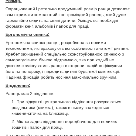
Розмір:
Опрацьований і ретельно продуманий розмір ранця дозволяє
вам отримати компактний і не громіздкий ранець, який дуже
гармонійно сидить на спині дитини. Уміщує всі необхідні
формати книг, альбомів і папок для праці.
Ергономічна спинка:
Ергономічна спинка ранця, розроблена за новими
технологіями, які враховують всі особливості анатомії дитини.
Хребет захищений спеціально сконструйованою спинкою з
саморегулівною бічною підтримкою, яка при ходьбі не
дозволяє зміщуватись ранцю в сторони, надійно фіксуючи
його на попереку, і підходить дитині будь-якої комплекції.
Надійна фіксація робить носіння максимально зручним.
Відділення:
Ранець має 2 відділення.
При відкритті центрального відділення розсуваються
роздільники (книжка), також в ньому знаходиться
кишеня-сіточка на блискавці.
Містке заднє відділення передбачено для великих
зошитів і папок для праці.
На передній частині ранця розташована велика кишеня з