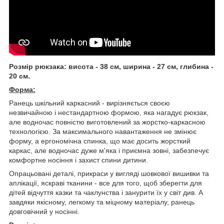
Розмір рюкзака: висота - 38 см, ширина - 27 см, глибина -
20 см.
Форма:
Ранець шкільний каркасний - вирізняється своєю
незвичайною і нестандартною формою, яка нагадує рюкзак,
але водночас повністю виготовлений за жорстко-каркасною
технологією. За максимального навантаження не змінює
форму, а ергономічна спинка, що має досить жорсткий
каркас, але водночас дуже м'яка і приємна зовні, забезпечує
комфортне носіння і захист спини дитини.
Опрацьовані деталі, прикраси у вигляді шовкової вишивки та
аплікації, яскраві тканини - все для того, щоб зберегти для
дітей відчуття казки та чаклунства і занурити їх у світ див. А
завдяки якісному, легкому та міцному матеріалу, ранець
довговічний у носінні.