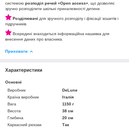
системою
розподіл речей «Open access»
, що дозволяє
зручно розподілити шкільні приналежності дитини.
Розділювачі
для зручного розподілу і фіксації зошитів і
підручників.
Всередині знаходиться інформаційна нашивка для
внесення даних про власника.
Приховати
Характеристики
Основні
Виробник
DeLune
Країна виробник
Італія
Вага
1150 г
Висота
38 см
Глибина
20 см
Каркасний рюкзак
Так