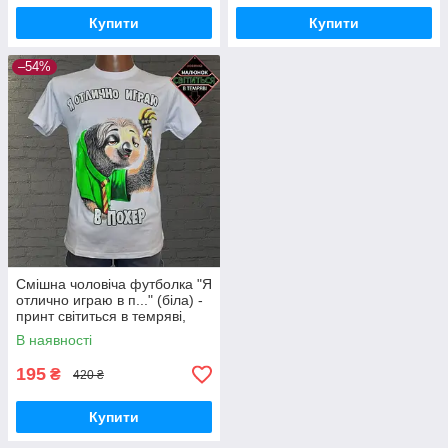
Купити
Купити
–54%
Смішна чоловіча футболка "Я
отлично играю в п..." (біла) -
принт світиться в темряві,
футболки з прикольними
В наявності
написами L
195
₴
420 ₴
Купити