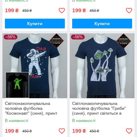
В наявності
В наявності
199
199
₴
₴
450 ₴
450 ₴
Купити
Купити
–56%
–56%
Cвітлонакопичувальна
Cвітлонакопичувальна
чоловіча футболка
чоловіча футболка "Гриби"
"Космонавт" (синя), принт
(синя), принт світиться в
світиться в темряві 2XL
темряві 2XL
В наявності
В наявності
199
199
₴
₴
450 ₴
450 ₴