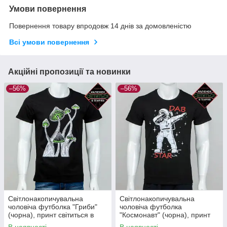
Умови повернення
Повернення товару впродовж 14 днів за домовленістю
Всі умови повернення
Акційні пропозиції та новинки
–56%
–56%
Cвітлонакопичувальна
Cвітлонакопичувальна
чоловіча футболка "Гриби"
чоловіча футболка
(чорна), принт світиться в
"Космонавт" (чорна), принт
темряві 2XL
світиться в темряві 2XL