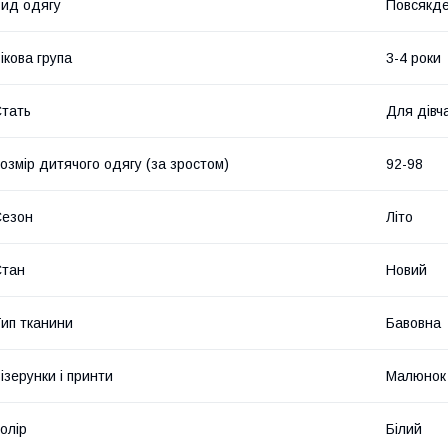
ид одягу
Повсякде
ікова група
3-4 роки
тать
Для дівч
озмір дитячого одягу (за зростом)
92-98
Сезон
Літо
Стан
Новий
ип тканини
Бавовна
ізерунки і принти
Малюнок
олір
Білий