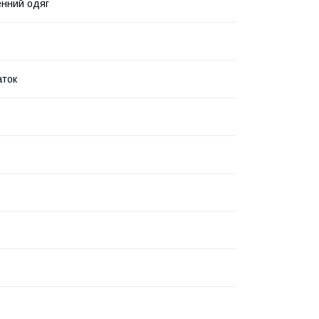
нний одяг
аток