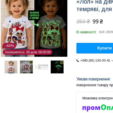
«Лол» на дів
темряві, для 
99 ₴
250 ₴
В наявності
Код:
2809
–60%
Купити
Залишилось
0
0
днів
0
0
0
0
0
0
+380 (93) 130-30-41
повернення товару п