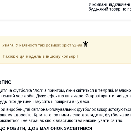
У компанії підключені
будь-який товар не п
Увага!
У наявності такі розміри: зріст 92-98
Також є ця модель в іншому кольорі!
ОПИС
итяча футболка "Лол" з принтом, який світиться в темряві. Малюнок 
 темний час доби. Дуже ефектно виглядає. Яскраві принти, які до т
удь-якої дитини і змусять її повірити в чудеса.
ри виробництві світлонакопичувальних футболок використовуються
ашому здоров'ю. Крім того, за ними легко доглядати, футболка ви
ріскається і не втрачає своїх властивостей накопичувати світло.
ЩО РОБИТИ, ЩОБ МАЛЮНОК
ЗАСВІТИВСЯ