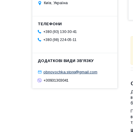
Київ, Україна
+380 (93) 130-30-41
+380 (98) 224-05-11
obnovochka.store@gmail.com
+30931303041
Д
в
б
П
в
т