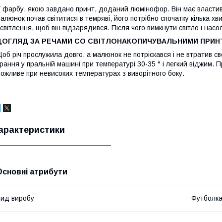
 фарбу, якою завдано принт, доданий люмінофор. Він має властиві
алюнок почав світитися в темряві, його потрібно спочатку кілька х
світлення, щоб він підзарядився. Після чого вимкнути світло і нас
ДОГЛЯД ЗА РЕЧАМИ СО СВІТЛОНАКОПИЧУВАЛЬНИМИ ПРИН
об річ прослужила довго, а малюнок не потріскався і не втратив с
рання у пральній машині при температурі 30-35 ° і легкий віджим. 
ожливе при невисоких температурах з виворітного боку.
арактеристики
Основні атрибути
ид виробу
Футболк