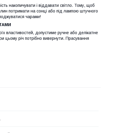
сть накопичувати і віддавати світло. Тому, щоб
вилин потримати на сонці або під лампою штучного
олоджуватися чарами!
ТАМИ
воїх властивостей, допустиме ручне або делікатне
При цьому річ потрібно вивернути. Прасування
а