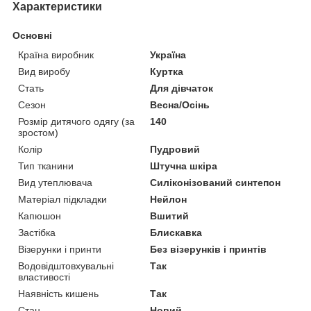
Характеристики
Основні
Країна виробник
Україна
Вид виробу
Куртка
Стать
Для дівчаток
Сезон
Весна/Осінь
Розмір дитячого одягу (за
140
зростом)
Колір
Пудровий
Тип тканини
Штучна шкіра
Вид утеплювача
Силіконізований синтепон
Матеріал підкладки
Нейлон
Капюшон
Вшитий
Застібка
Блискавка
Візерунки і принти
Без візерунків і принтів
Водовідштовхувальні
Так
властивості
Наявність кишень
Так
Стан
Новий