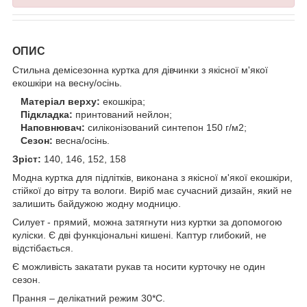
ОПИС
Стильна демісезонна куртка для дівчинки з якісної м'якої
екошкіри на весну/осінь.
Матеріал верху:
екошкіра;
Підкладка:
принтований нейлон;
Наповнювач:
силіконізований синтепон 150 г/м2;
Сезон:
весна/осінь.
Зріст:
140, 146, 152, 158
Модна куртка для підлітків, виконана з якісної м'якої екошкіри,
стійкої до вітру та вологи. Виріб має сучасний дизайн, який не
залишить байдужою жодну модницю.
Силует - прямий, можна затягнути низ куртки за допомогою
куліски. Є дві функціональні кишені. Каптур глибокий, не
відстібається.
Є можливість закатати рукав та носити курточку не один
сезон.
Прання – делікатний режим 30*С.