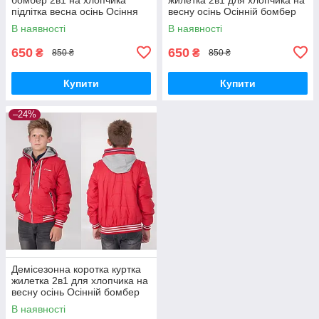
підлітка весна осінь Осіння
весну осінь Осінній бомбер
коротка курточка
підлітковий трансформер
В наявності
В наявності
трансформер синій 140
синій 140
650
650
₴
₴
850 ₴
850 ₴
Купити
Купити
–24%
Демісезонна коротка куртка
жилетка 2в1 для хлопчика на
весну осінь Осінній бомбер
підлітковий трансформер
В наявності
червоний 140