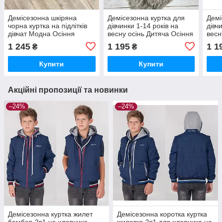
Демісезонна шкіряна
Демісезонна куртка для
Демі
чорна куртка на підлітків
дівчинки 1-14 років на
дівч
дівчат Модна Осіння
весну осінь Дитяча Осіння
весн
підліткова курточка для
курточка для дітей та
курт
1 245
1 195
1 1
₴
₴
дівчинки з еко-шкіри -
підлітків Червоний 74-80
підл
весна осінь 140
Купити
Купити
Акційні пропозиції та новинки
–24%
–24%
Демісезонна куртка жилет
Демісезонна коротка куртка
бомбер 2в1 на хлопчика
жилетка 2в1 для хлопчика на