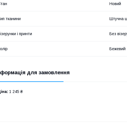
Стан
Новий
ип тканини
Штучна ш
ізерунки і принти
Без візер
олір
Бежевий
нформація для замовлення
іна:
1 245 ₴