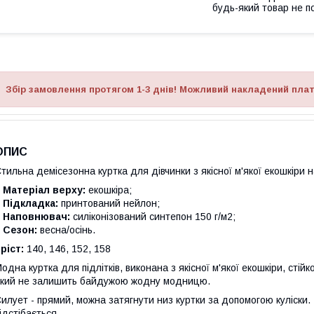
будь-який товар не п
Збір замовлення протягом 1-3 днів! Можливий накладений плат
ОПИС
тильна демісезонна куртка для дівчинки з якісної м'якої екошкіри н
Матеріал верху:
екошкіра;
Підкладка:
принтований нейлон;
Наповнювач:
силіконізований синтепон 150 г/м2;
Сезон:
весна/осінь.
ріст:
140, 146, 152, 158
одна куртка для підлітків, виконана з якісної м'якої екошкіри, стій
кий не залишить байдужою жодну модницю.
илует - прямий, можна затягнути низ куртки за допомогою куліски. 
ідстібається.