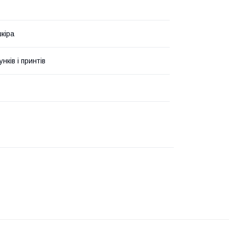
кіра
унків і принтів