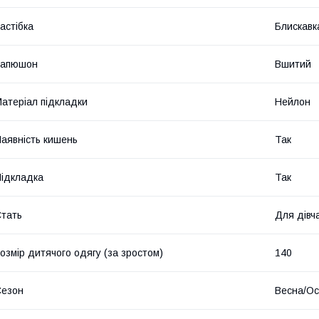
астібка
Блискавк
Капюшон
Вшитий
атеріал підкладки
Нейлон
аявність кишень
Так
ідкладка
Так
тать
Для дівч
озмір дитячого одягу (за зростом)
140
Сезон
Весна/Ос