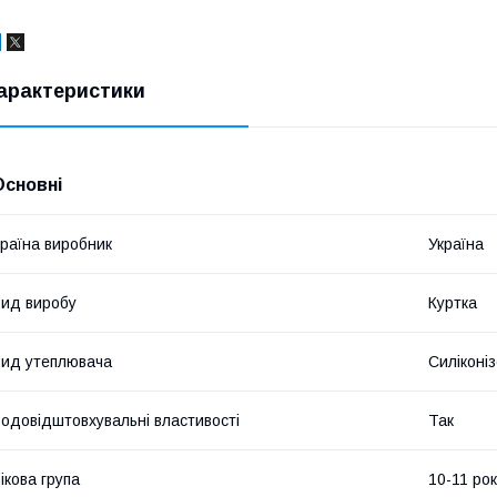
арактеристики
Основні
раїна виробник
Україна
ид виробу
Куртка
ид утеплювача
Силіконі
одовідштовхувальні властивості
Так
ікова група
10-11 рок