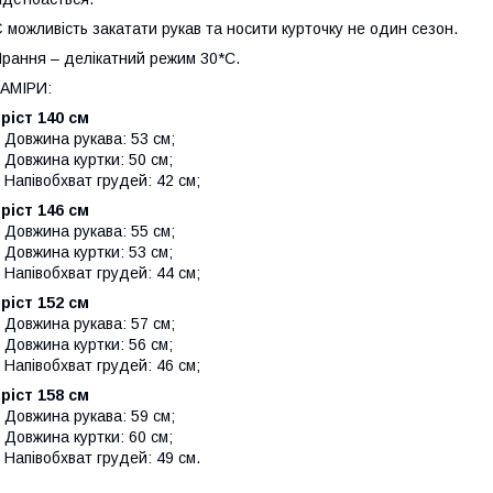
 можливість закатати рукав та носити курточку не один сезон.
рання – делікатний режим 30*С.
АМІРИ:
ріст 140 см
овжина рукава: 53 см;
овжина куртки: 50 см;
апівобхват грудей: 42 см;
ріст 146 см
овжина рукава: 55 см;
овжина куртки: 53 см;
апівобхват грудей: 44 см;
ріст 152 см
овжина рукава: 57 см;
овжина куртки: 56 см;
апівобхват грудей: 46 см;
ріст 158 см
овжина рукава: 59 см;
овжина куртки: 60 см;
апівобхват грудей: 49 см.