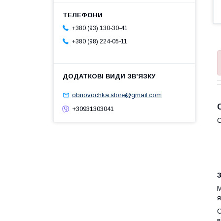
+380 (93) 130-30-41
+380 (98) 224-05-11
obnovochka.store@gmail.com
+30931303041
С
З
М
я
С
в