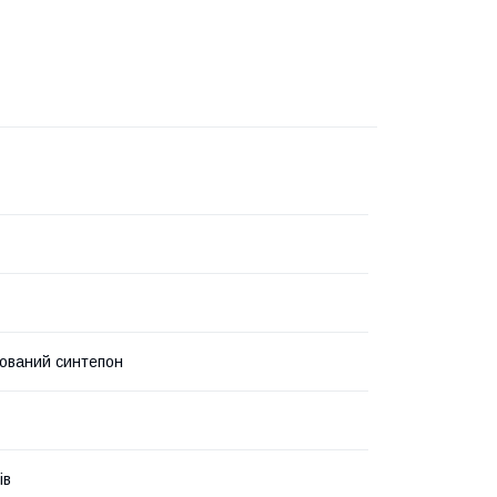
зований синтепон
ів