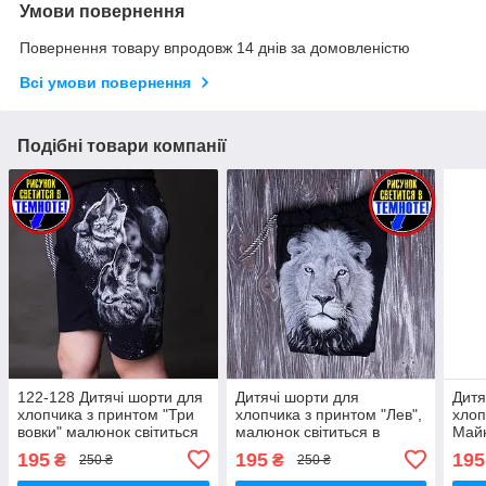
Умови повернення
Повернення товару впродовж 14 днів за домовленістю
Всі умови повернення
Подібні товари компанії
122-128 Дитячі шорти для
Дитячі шорти для
Дитя
хлопчика з принтом "Три
хлопчика з принтом "Лев",
хлоп
вовки" малюнок світиться
малюнок світиться в
Май
у темряві Шортики для
темряві. Чорні шортики
світ
195
195
195
₴
₴
250 ₴
250 ₴
дітей 6-8 років
для дітей 7-10 років 122-
для 
128
128