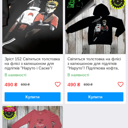
Зріст 152 Світиться толстовка
Світиться толстовка на флісі
на флісі з капюшоном для
з капюшоном для підлітків
підлітків "Наруто і Саске"/
"Наруто"/ Підліткова кофта,
Підліткова кофта, худи на
мерч Аніме на хлопчика,
В наявності
В наявності
хлопчика чи дівчинку
дівчинку, зріст 152
490
490
₴
₴
690 ₴
690 ₴
Купити
Купити
–20%