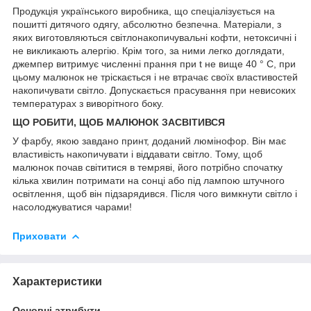
Продукція українського виробника, що спеціалізується на
пошитті дитячого одягу, абсолютно безпечна. Матеріали, з
яких виготовляються світлонакопичувальні кофти, нетоксичні і
не викликають алергію. Крім того, за ними легко доглядати,
джемпер витримує численні прання при t не вище 40 ° С, при
цьому малюнок не тріскається і не втрачає своїх властивостей
накопичувати світло. Допускається прасування при невисоких
температурах з виворітного боку.
ЩО РОБИТИ, ЩОБ МАЛЮНОК
ЗАСВІТИВСЯ
У фарбу, якою завдано принт, доданий люмінофор. Він має
властивість накопичувати і віддавати світло. Тому, щоб
малюнок почав світитися в темряві, його потрібно спочатку
кілька хвилин потримати на сонці або під лампою штучного
освітлення, щоб він підзарядився. Після чого вимкнути світло і
насолоджуватися чарами!
Приховати
Характеристики
Основні атрибути