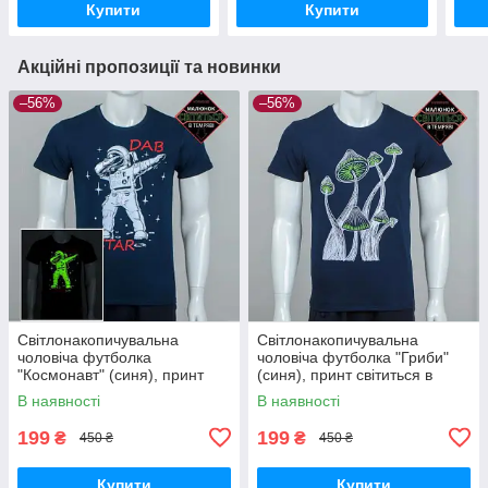
Купити
Купити
Акційні пропозиції та новинки
–56%
–56%
Cвітлонакопичувальна
Cвітлонакопичувальна
чоловіча футболка
чоловіча футболка "Гриби"
"Космонавт" (синя), принт
(синя), принт світиться в
світиться в темряві 2XL
темряві 2XL
В наявності
В наявності
199
199
₴
₴
450 ₴
450 ₴
Купити
Купити