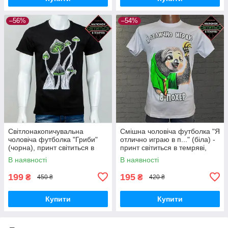
–56%
–54%
Cвітлонакопичувальна
Смішна чоловіча футболка "Я
чоловіча футболка "Гриби"
отлично играю в п..." (біла) -
(чорна), принт світиться в
принт світиться в темряві,
темряві 2XL
футболки з прикольними
В наявності
В наявності
написами L
199
195
₴
₴
450 ₴
420 ₴
Купити
Купити