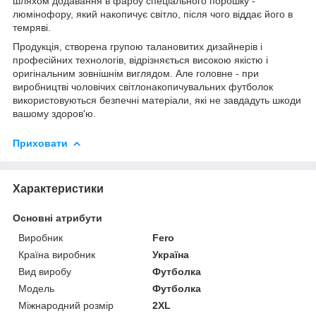
шляхом додавання в фарбу спеціального порошку -
люмінофору, який накопичує світло, після чого віддає його в
темряві.
Продукція, створена групою талановитих дизайнерів і
професійних технологів, відрізняється високою якістю і
оригінальним зовнішнім виглядом. Але головне - при
виробництві чоловічих світлонакопичувальних футболок
використовуються безпечні матеріали, які не завдадуть шкоди
вашому здоров'ю.
Приховати
Характеристики
Основні атрибути
Виробник
Fero
Країна виробник
Україна
Вид виробу
Футболка
Модель
Футболка
Міжнародний розмір
2XL