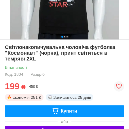
Cвітлонакопичувальна чоловіча футболка
"Космонавт" (чорна), принт світиться в
темряві 2XL
В наявності
Код: 1804
Роздріб
199
₴
450 ₴
Економія
251 ₴
Залишилось
25 днів
Купити
або