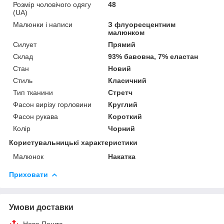
Розмір чоловічого одягу
48
(UA)
Малюнки і написи
З флуоресцентним
малюнком
Силует
Прямий
Склад
93% бавовна, 7% еластан
Стан
Новий
Стиль
Класичний
Тип тканини
Стретч
Фасон вирізу горловини
Круглий
Фасон рукава
Короткий
Колір
Чорний
Користувальницькі характеристики
Малюнок
Накатка
Приховати
Умови доставки
Нова Пошта