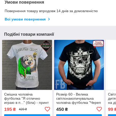
Умови повернення
Повернення товару впродовж 14 днів за домовленістю
Всі умови повернення
Подібні товари компанії
Смішна чоловіча
Розмір 60 - Велика
Світ
футболка "Я отлично
світлонакопичувальна
дитя
играю в п..." (біла) - принт
чоловіча футболка "Череп
на д
світиться в темряві,
зірка" (чорна), принт
світ
195
450
99
₴
₴
420 ₴
футболки з прикольними
світиться в темряві
діте
написами L
98