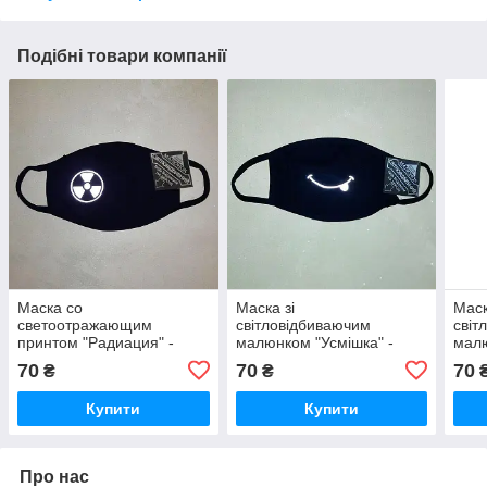
Подібні товари компанії
Маска со
Маска зі
Маск
светоотражающим
світловідбиваючим
світ
принтом "Радиация" -
малюнком "Усмішка" -
малю
детская
дитяча
70
70
70
₴
₴
Купити
Купити
Про нас