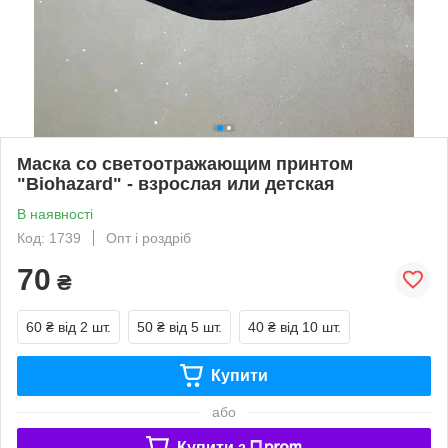
Маска со светоотражающим принтом
"Biohazard" - взрослая или детская
В наявності
Код: 1739
Опт і роздріб
70
₴
60 ₴
від 2 шт.
50 ₴
від 5 шт.
40 ₴
від 10 шт.
Купити
або
Купити з