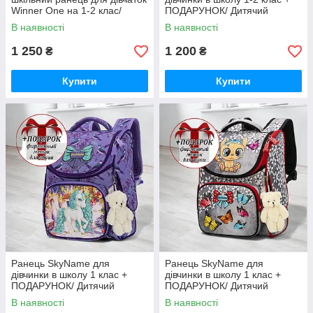
Winner One на 1-2 клас/
ПОДАРУНОК/ Дитячий
Рожевий портфель з мишкою
портфель рожевий з котиком/
В наявності
В наявності
для першокласників
Шкільний каркасний рюкзак
1 250
1 200
₴
₴
Купити
Купити
Ранець SkyName для
Ранець SkyName для
дівчинки в школу 1 клас +
дівчинки в школу 1 клас +
ПОДАРУНОК/ Дитячий
ПОДАРУНОК/ Дитячий
портфель з єдинорогом
портфель сірий з котиком/
В наявності
В наявності
Шкільний каркасний рюкзак
Шкільний каркасний рюкзак