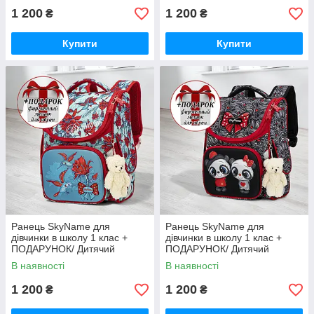
для першокласників
1 200
1 200
₴
₴
Купити
Купити
Ранець SkyName для
Ранець SkyName для
дівчинки в школу 1 клас +
дівчинки в школу 1 клас +
ПОДАРУНОК/ Дитячий
ПОДАРУНОК/ Дитячий
портфель з калібрі/ Шкільний
портфель з пандою/
В наявності
В наявності
каркасний рюкзак для
Шкільний каркасний рюкзак
першокласників
для першокласників
1 200
1 200
₴
₴