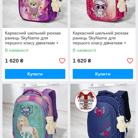
Каркасний шкільний рюкзак
Каркасний шкільний рюкзак
ранець SkyName для
ранець SkyName для
першого класу дівчаткам +
першого класу дівчаткам +
ПОДАРУНОК/ Портфель в
ПОДАРУНОК/ Ортопедичний
В наявності
В наявності
школу фіолетовий з
портфель рожевий з котиком
ведмедиком
в школу
1 620
1 620
₴
₴
Купити
Купити