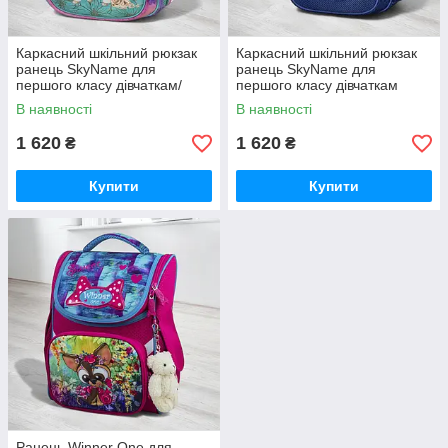
Каркасний шкільний рюкзак
Каркасний шкільний рюкзак
ранець SkyName для
ранець SkyName для
першого класу дівчаткам/
першого класу дівчаткам
Ортопедичний портфель з
+ПОДАРУНОК Ортопедичний
В наявності
В наявності
єдинорогом в школу дітям
синій портфель з бантом в
школу дітям
1 620
1 620
₴
₴
Купити
Купити
Ранець Winner One для