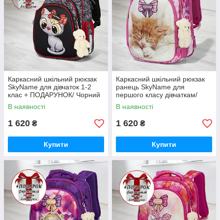
Каркасний шкільний рюкзак
Каркасний шкільний рюкзак
SkyName для дівчаток 1-2
ранець SkyName для
клас + ПОДАРУНОК/ Чорний
першого класу дівчаткам/
портфель з котиком для дітей
Ортопедичний портфель
В наявності
В наявності
першокласників в школу
рожевий з котиком в школу
дітям
1 620
1 620
₴
₴
Купити
Купити