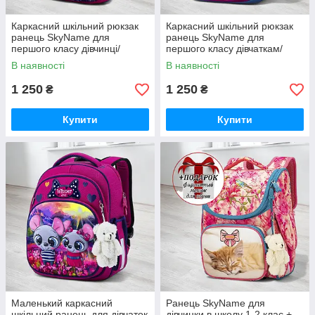
Каркасний шкільний рюкзак
Каркасний шкільний рюкзак
ранець SkyName для
ранець SkyName для
першого класу дівчинці/
першого класу дівчаткам/
Ортопедичний портфель з
Ортопедичний портфель
В наявності
В наявності
ведмедиком в школу
рожевий з совою в школу
першокласниці
дітям
1 250
1 250
₴
₴
Купити
Купити
Маленький каркасний
Ранець SkyName для
шкільний ранець для дівчаток
дівчинки в школу 1-2 клас +