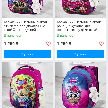
Каркасний шкільний рюкзак
Каркасний шкільний рюкзак
SkyName для дівчаток 1-2
ранець SkyName для
клас/ Ортопедичний
першого класу дівчаткам/
фіолетовий портфель з
Ортопедичний портфель
В наявності
В наявності
совою для дітей
рожевий з мишкою в школу
першокласників в школу
дітям
1 250
1 250
₴
₴
Купити
Купити