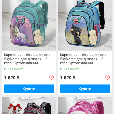
Каркасний шкільний рюкзак
Каркасний шкільний рюкзак
SkyName для дівчаток 1-2
SkyName для дівчаток 1-2
клас/ Ортопедичний
клас Ортопедичний
бірюзовий портфель з
блакитний портфель з
В наявності
В наявності
єдинорогом для
котиком для дітей
першокласників в школу
першокласників в школу
1 620
1 620
₴
₴
Купити
Купити