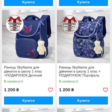
Купити
Купити
Ранець SkyName для
Ранець SkyName для
дівчаток в школу 1 клас
дівчинки в школу 1 клас +
+ПОДАРУНОК Дитячий
ПОДАРУНОК/ Портфель
портфель синій з бантом
синій з квітами/ Шкільний
В наявності
В наявності
Шкільний каркасний рюкзак
каркасний рюкзак для
для першокласників
першокласників
1 200
1 200
₴
₴
Купити
Купити